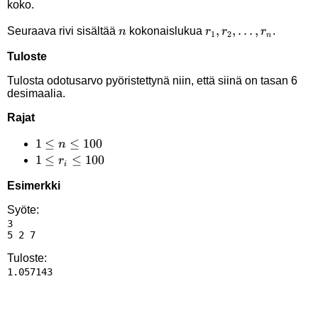
koko.
n
r_1,r_2,\ldots,r_n
,
,
…
,
Seuraava rivi sisältää
kokonaislukua
.
n
r
r
r
1
2
n
Tuloste
Tulosta odotusarvo pyöristettynä niin, että siinä on tasan 6
desimaalia.
Rajat
1
1
≤
≤
100
n
\le
1
1
≤
≤
100
r
i
n
\le
Esimerkki
\le
r_i
100
\le
Syöte:
3

100
Tuloste: