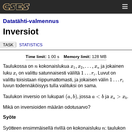
Datatähti-valmennus
Inversiot
TASK
STATISTICS
Time limit:
1.00 s
Memory limit:
128 MB
n
x_1,x_2,\ldots,x_n
,
,
…
,
Taulukossa on
kokonaislukua
ja jokainen
n
x
x
x
1
2
n
x_i
1
1
…
luku
on valittu satunnaisesti väliltä
. Luvut on
x
r
i
i
\ldots
1
1
…
valittu toisistaan riippumattomasti, ja jokaisen välin
r
i
luvun todennäköisyys tulla valituksi on sama.
r_i
\ldots
r_i
(a,b)
(
,
)
a<b
<
x_a
>
Taulukon inversio on lukupari
, jossa
ja
.
a
b
a
b
x
x
a
b
>
Mikä on inversioiden määrän odotusarvo?
x_b
Syöte
n
Syötteen ensimmäisellä rivillä on kokonaisluku
: taulukon
n