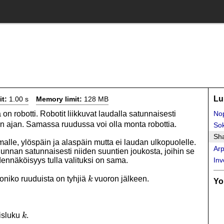
Lu
it:
1.00 s
Memory limit:
128 MB
 robotti. Robotit liikkuvat laudalla satunnaisesti
Nop
n ajan. Samassa ruudussa voi olla monta robottia.
So
Sha
malle, ylöspäin ja alaspäin mutta ei laudan ulkopuolelle.
Arp
suunnan satunnaisesti niiden suuntien joukosta, joihin se
dennäköisyys tulla valituksi on sama.
Inv
k
oniko ruuduista on tyhjiä
vuoron jälkeen.
k
Yo
k
aisluku
.
k