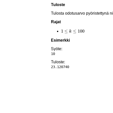
Tuloste
Tulosta odotusarvo pyöristettynä ni
Rajat
1
1
≤
≤
100
k
\le
Esimerkki
k
\le
Syöte:
100
Tuloste: