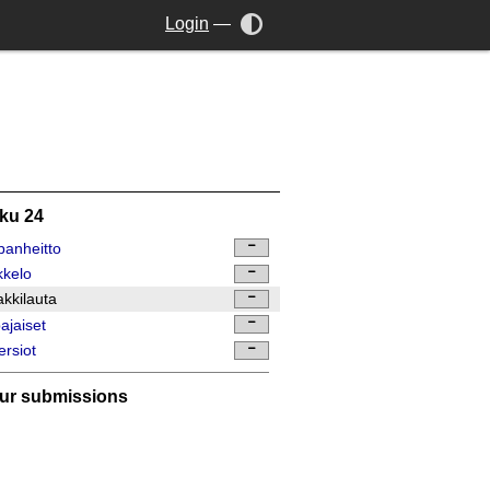
Login
—
ku 24
anheitto
kkelo
kkilauta
ajaiset
ersiot
ur submissions