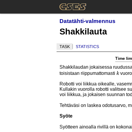
Datatähti-valmennus
Shakkilauta
TASK
STATISTICS
Time lim
Shakkilaudan jokaisessa ruudussa on
k
toisistaan riippumattomasti
vuoro
k
Robotti voi liikkua oikealle, vasem
Kullakin vuorolla robotti valitsee 
voi liikkua, ja jokaisen suunnan to
Tehtäväsi on laskea odotusarvo, m
Syöte
Syötteen ainoalla rivillä on kokon