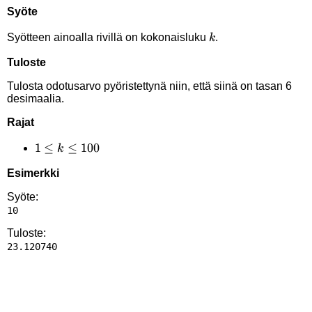
Syöte
k
Syötteen ainoalla rivillä on kokonaisluku
.
k
Tuloste
Tulosta odotusarvo pyöristettynä niin, että siinä on tasan 6
desimaalia.
Rajat
1
1
≤
≤
100
k
\le
Esimerkki
k
\le
Syöte:
100
Tuloste: