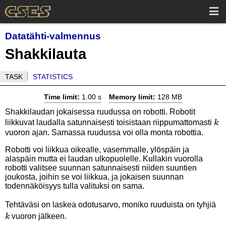
Datatähti-valmennus
Shakkilauta
TASK
STATISTICS
Time limit:
1.00 s
Memory limit:
128 MB
Shakkilaudan jokaisessa ruudussa on robotti. Robotit
k
liikkuvat laudalla satunnaisesti toisistaan riippumattomasti
k
vuoron ajan. Samassa ruudussa voi olla monta robottia.
Robotti voi liikkua oikealle, vasemmalle, ylöspäin ja
alaspäin mutta ei laudan ulkopuolelle. Kullakin vuorolla
robotti valitsee suunnan satunnaisesti niiden suuntien
joukosta, joihin se voi liikkua, ja jokaisen suunnan
todennäköisyys tulla valituksi on sama.
k
Tehtäväsi on laskea odotusarvo, moniko ruuduista on tyhjiä
vuoron jälkeen.
k