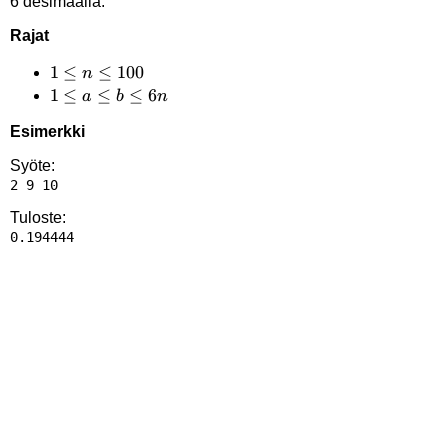
6 desimaalia.
Rajat
1
1
≤
≤
100
n
\le
1
1
≤
≤
≤
6
a
b
n
n
\le
Esimerkki
\le
a
100
\le
Syöte:
b
\le
Tuloste:
6n