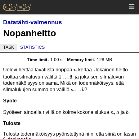
Datatähti-valmennus
Nopanheitto
TASK
STATISTICS
Time limit:
1.00 s
Memory limit:
128 MB
n
Uolevi heittää tavallista noppaa
kertaa. Jokainen heitto
n
1
1
…
6
tuottaa silmäluvun väliltä
, ja jokaisen silmäluvun
todennäköisyys on sama. Mikä on todennäköisyys, että
\ldots
a
…
silmälukujen summa on välillä
?
a
b
6
\ldots
Syöte
b
n
a
b
Syötteen ainoalla rivillä on kolme kokonaislukua
,
ja
.
n
a
b
Tuloste
Tulosta todennäköisyys pyöristettynä niin, että siinä on tasan