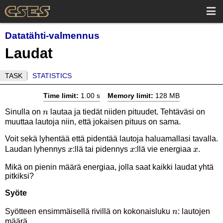
Datatähti-valmennus
Laudat
TASK
STATISTICS
Time limit:
1.00 s
Memory limit:
128 MB
n
Sinulla on
lautaa ja tiedät niiden pituudet. Tehtäväsi on
n
muuttaa lautoja niin, että jokaisen pituus on sama.
Voit sekä lyhentää että pidentää lautoja haluamallasi tavalla.
x
x
x
Laudan lyhennys
:llä tai pidennys
:llä vie energiaa
.
x
x
x
Mikä on pienin määrä energiaa, jolla saat kaikki laudat yhtä
pitkiksi?
Syöte
n
Syötteen ensimmäisellä rivillä on kokonaisluku
: lautojen
n
määrä.