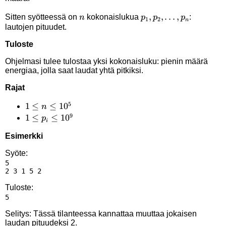
n
p_1,p_2,\ldots,p_n
,
,
…
,
Sitten syötteessä on
kokonaislukua
:
n
p
p
p
1
2
n
lautojen pituudet.
Tuloste
Ohjelmasi tulee tulostaa yksi kokonaisluku: pienin määrä
energiaa, jolla saat laudat yhtä pitkiksi.
Rajat
5
1 \le
1
≤
≤
1
0
n
9
n
1 \le
1
≤
≤
1
0
p
i
\le
p_i
Esimerkki
10^5
\le
10^9
Syöte:
5

Tuloste:
Selitys: Tässä tilanteessa kannattaa muuttaa jokaisen
laudan pituudeksi 2.