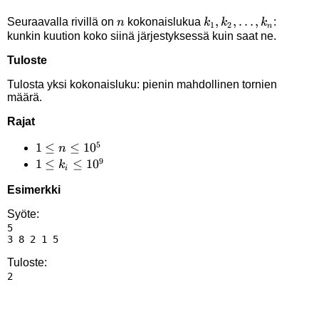
n
k_1,k_2,\ldots,k_n
,
,
…
,
Seuraavalla rivillä on
kokonaislukua
:
n
k
k
k
1
2
n
kunkin kuution koko siinä järjestyksessä kuin saat ne.
Tuloste
Tulosta yksi kokonaisluku: pienin mahdollinen tornien
määrä.
Rajat
5
1 \le
1
≤
≤
1
0
n
9
n
1 \le
1
≤
≤
1
0
k
i
\le
k_i
Esimerkki
10^5
\le
10^9
Syöte:
5

Tuloste: