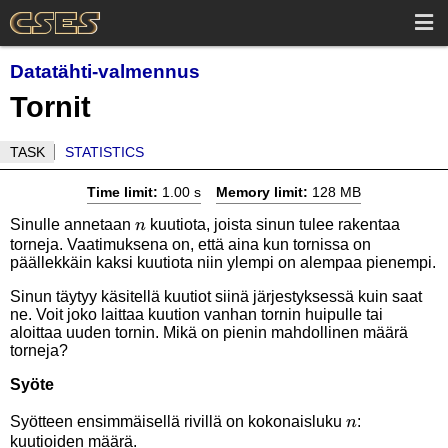
Datatähti-valmennus
Tornit
TASK
STATISTICS
Time limit:
1.00 s
Memory limit:
128 MB
n
Sinulle annetaan
kuutiota, joista sinun tulee rakentaa
n
torneja. Vaatimuksena on, että aina kun tornissa on
päällekkäin kaksi kuutiota niin ylempi on alempaa pienempi.
Sinun täytyy käsitellä kuutiot siinä järjestyksessä kuin saat
ne. Voit joko laittaa kuution vanhan tornin huipulle tai
aloittaa uuden tornin. Mikä on pienin mahdollinen määrä
torneja?
Syöte
n
Syötteen ensimmäisellä rivillä on kokonaisluku
:
n
kuutioiden määrä.