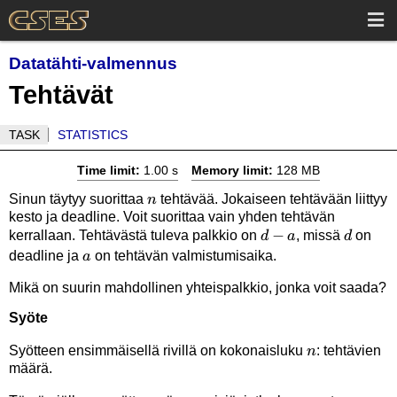
Datatähti-valmennus
Tehtävät
TASK
STATISTICS
Time limit:
1.00 s
Memory limit:
128 MB
n
Sinun täytyy suorittaa
tehtävää. Jokaiseen tehtävään liittyy
n
kesto ja deadline. Voit suorittaa vain yhden tehtävän
d-
−
d
kerrallaan. Tehtävästä tuleva palkkio on
, missä
on
d
a
d
a
a
deadline ja
on tehtävän valmistumisaika.
a
Mikä on suurin mahdollinen yhteispalkkio, jonka voit saada?
Syöte
n
Syötteen ensimmäisellä rivillä on kokonaisluku
: tehtävien
n
määrä.