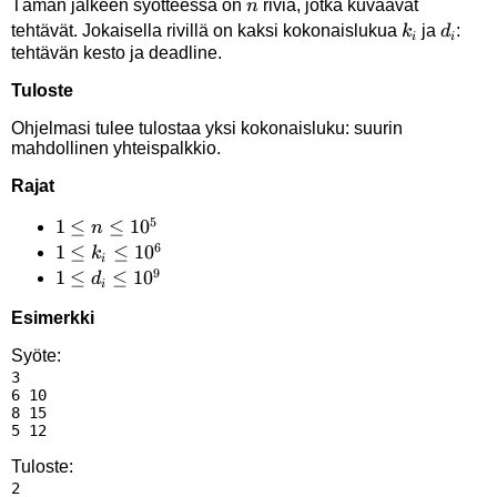
n
Tämän jälkeen syötteessä on
riviä, jotka kuvaavat
n
k_i
d_i
tehtävät. Jokaisella rivillä on kaksi kokonaislukua
ja
:
k
d
i
i
tehtävän kesto ja deadline.
Tuloste
Ohjelmasi tulee tulostaa yksi kokonaisluku: suurin
mahdollinen yhteispalkkio.
Rajat
5
1 \le
1
≤
≤
1
0
n
6
n
1 \le
1
≤
≤
1
0
k
i
9
\le
k_i
1 \le
1
≤
≤
1
0
d
i
10^5
\le
d_i
Esimerkki
10^6
\le
10^9
Syöte:
3

6 10

8 15

Tuloste: