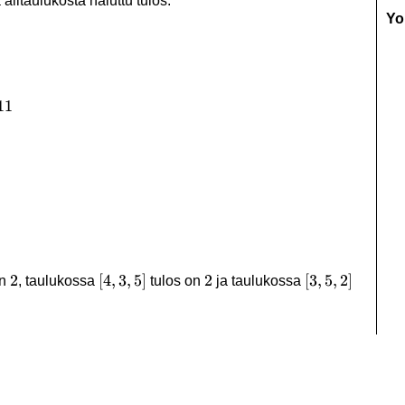
alitaulukosta haluttu tulos.
Yo
11
2
2
[4,3,5]
[
4
,
3
,
5
]
2
2
[3,5,2]
[
3
,
5
,
2
]
on
, taulukossa
tulos on
ja taulukossa