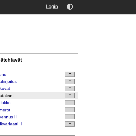
Login
—
sätehtävät
jono
akirjoitus
kuvat
utokset
lukko
merot
ennus II
ikvariaatti II