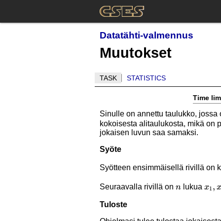
Datatähti-valmennus
Muutokset
TASK
STATISTICS
Time lim
Sinulle on annettu taulukko, jossa
kokoisesta alitaulukosta, mikä on 
jokaisen luvun saa samaksi.
Syöte
Syötteen ensimmäisellä rivillä on 
n
x_1,
,
Seuraavalla rivillä on
lukua
n
x
1
Tuloste