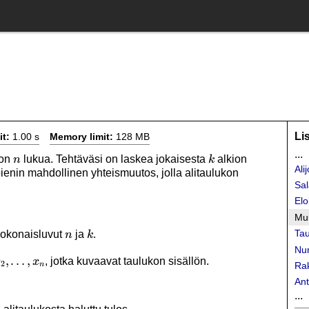
Li
it:
1.00 s
Memory limit:
128 MB
...
n
k
 on
lukua. Tehtäväsi on laskea jokaisesta
alkion
n
k
Ali
pienin mahdollinen yhteismuutos, jolla alitaulukon
Sal
Elo
Mu
n
k
Tau
kokonaisluvut
ja
.
n
k
Nu
x_2,\ldots,x_n
,
…
,
, jotka kuvaavat taulukon sisällön.
x
x
2
Rak
n
Ant
...