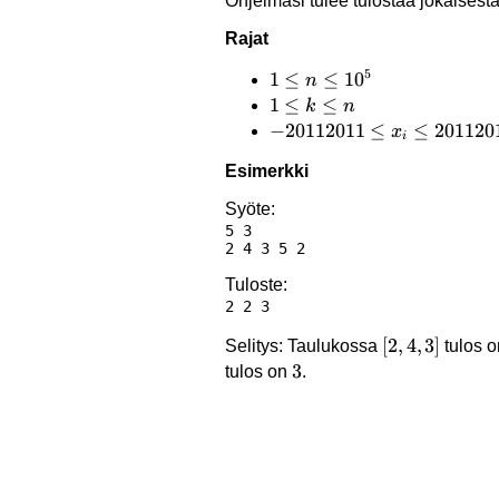
Ohjelmasi tulee tulostaa jokaisesta 
Rajat
5
1 \le
1
≤
≤
1
0
n
n
1
1
≤
≤
k
n
\le
\le
-20112011
−
20112011
≤
≤
201120
x
i
10^5
k
\le x_i \le
Esimerkki
\le
20112011
n
Syöte:
5 3

Tuloste:
[2,4,3]
[
2
,
4
,
3
]
Selitys: Taulukossa
tulos 
3
3
tulos on
.