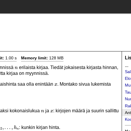
Li
it:
1.00 s
Memory limit:
128 MB
...
n
ynnissä
erilaista kirjaa. Tiedät jokaisesta kirjasta hinnan,
n
Sal
ta kirjaa on myynnissä.
Elo
x
naishinta saa olla enintään
. Montako sivua lukemista
x
Mu
Tau
Nu
Rak
n
x
 kaksi kokonaislukua
ja
: kirjojen määrä ja suurin sallittu
n
x
Ant
Koo
h_2,\ldots,h_n
,
…
,
: kunkin kirjan hinta.
h
h
2
n