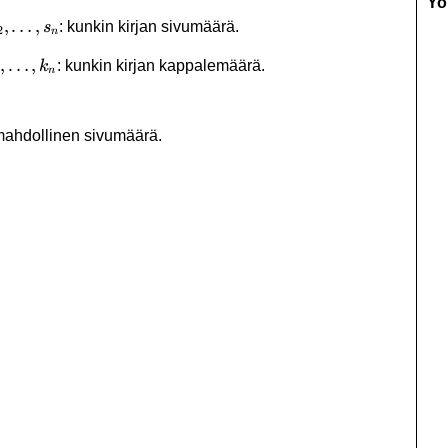
Yo
s_2,\ldots,s_n
,
…
,
: kunkin kirjan sivumäärä.
s
2
n
_2,\ldots,k_n
,
…
,
: kunkin kirjan kappalemäärä.
k
n
 mahdollinen sivumäärä.