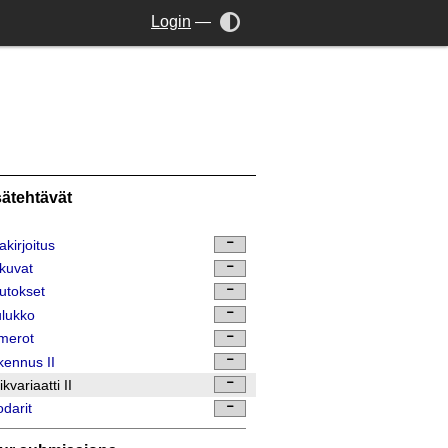
Login
—
sätehtävät
akirjoitus
kuvat
utokset
lukko
merot
ennus II
ikvariaatti II
darit