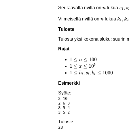
n
s_1,
,
Seuraavalla rivillä on
lukua
n
s
s
1
n
k_1,k
,
Viimeisellä rivillä on
lukua
n
k
k
1
2
Tuloste
Tulosta yksi kokonaisluku: suurin
Rajat
1
1
≤
≤
100
n
5
\le
1 \le
1
≤
≤
1
0
x
n
x
1 \le
1
≤
,
,
≤
1000
h
s
k
i
i
i
\le
\le
h_i,
Esimerkki
100
10^5
s_i,
k_i
Syöte:
3 10

\le
2 6 3

1000
8 5 4

Tuloste: