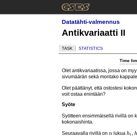
Datatähti-valmennus
Antikvariaatti II
TASK
STATISTICS
Time lim
Olet antikvariaatissa, jossa on my
sivumäärän sekä montako kappalet
Olet päättänyt, että ostostesi koko
voit ostaa enintään?
Syöte
Syötteen ensimmäisellä rivillä on
kokonaishinta.
n
h_1,
,
Seuraavalla rivillä on
lukua
n
h
1