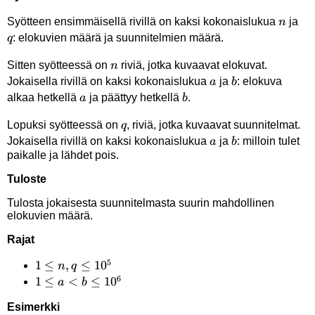
n
q
Syötteen ensimmäisellä rivillä on kaksi kokonaislukua
ja
n
: elokuvien määrä ja suunnitelmien määrä.
q
n
Sitten syötteessä on
riviä, jotka kuvaavat elokuvat.
n
a
b
Jokaisella rivillä on kaksi kokonaislukua
ja
: elokuva
a
b
a
b
alkaa hetkellä
ja päättyy hetkellä
.
a
b
q
Lopuksi syötteessä on
, riviä, jotka kuvaavat suunnitelmat.
q
a
b
Jokaisella rivillä on kaksi kokonaislukua
ja
: milloin tulet
a
b
paikalle ja lähdet pois.
Tuloste
Tulosta jokaisesta suunnitelmasta suurin mahdollinen
elokuvien määrä.
Rajat
5
1 \le
1
≤
,
≤
1
0
n
q
6
n,q
1 \le
1
≤
<
≤
1
0
a
b
\le
a <
Esimerkki
10^5
b