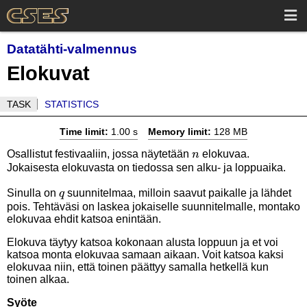
Datatähti-valmennus
Elokuvat
TASK
STATISTICS
Time limit:
1.00 s
Memory limit:
128 MB
n
Osallistut festivaaliin, jossa näytetään
elokuvaa.
n
Jokaisesta elokuvasta on tiedossa sen alku- ja loppuaika.
q
Sinulla on
suunnitelmaa, milloin saavut paikalle ja lähdet
q
pois. Tehtäväsi on laskea jokaiselle suunnitelmalle, montako
elokuvaa ehdit katsoa enintään.
Elokuva täytyy katsoa kokonaan alusta loppuun ja et voi
katsoa monta elokuvaa samaan aikaan. Voit katsoa kaksi
elokuvaa niin, että toinen päättyy samalla hetkellä kun
toinen alkaa.
Syöte