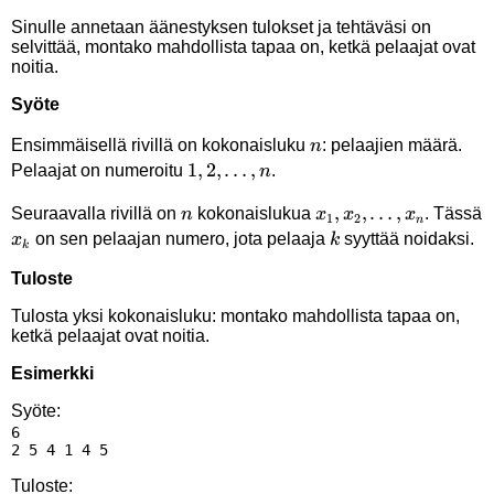
Sinulle annetaan äänestyksen tulokset ja tehtäväsi on
selvittää, montako mahdollista tapaa on, ketkä pelaajat ovat
noitia.
Syöte
n
Ensimmäisellä rivillä on kokonaisluku
: pelaajien määrä.
n
1,2,\ldots,n
1
,
2
,
…
,
Pelaajat on numeroitu
.
n
n
x_1,x_2,\ldots,x_n
,
,
…
,
Seuraavalla rivillä on
kokonaislukua
. Tässä
n
x
x
x
1
2
n
x_k
k
on sen pelaajan numero, jota pelaaja
syyttää noidaksi.
x
k
k
Tuloste
Tulosta yksi kokonaisluku: montako mahdollista tapaa on,
ketkä pelaajat ovat noitia.
Esimerkki
Syöte:
6

Tuloste: