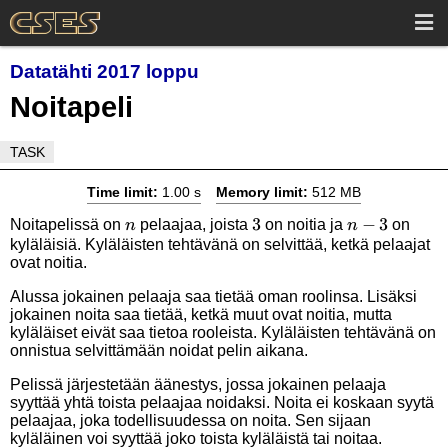
Datatähti 2017 loppu
Noitapeli
TASK
Time limit:
1.00 s
Memory limit:
512 MB
n
3
3
n-
−
3
Noitapelissä on
pelaajaa, joista
on noitia ja
on
n
n
kyläläisiä. Kyläläisten tehtävänä on selvittää, ketkä pelaajat
3
ovat noitia.
Alussa jokainen pelaaja saa tietää oman roolinsa. Lisäksi
jokainen noita saa tietää, ketkä muut ovat noitia, mutta
kyläläiset eivät saa tietoa rooleista. Kyläläisten tehtävänä on
onnistua selvittämään noidat pelin aikana.
Pelissä järjestetään äänestys, jossa jokainen pelaaja
syyttää yhtä toista pelaajaa noidaksi. Noita ei koskaan syytä
pelaajaa, joka todellisuudessa on noita. Sen sijaan
kyläläinen voi syyttää joko toista kyläläistä tai noitaa.