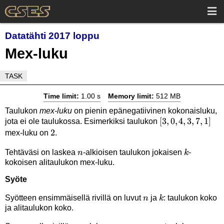
Datatähti 2017 loppu
Mex-luku
TASK
Time limit:
1.00 s
Memory limit:
512 MB
Taulukon
mex-luku
on pienin epänegatiivinen kokonaisluku,
[3,0,4,3,7,1]
[
3
,
0
,
4
,
3
,
7
,
1
]
jota ei ole taulukossa. Esimerkiksi taulukon
2
2
mex-luku on
.
n
k
Tehtäväsi on laskea
-alkioisen taulukon jokaisen
-
n
k
kokoisen alitaulukon mex-luku.
Syöte
n
k
Syötteen ensimmäisellä rivillä on luvut
ja
: taulukon koko
n
k
ja alitaulukon koko.