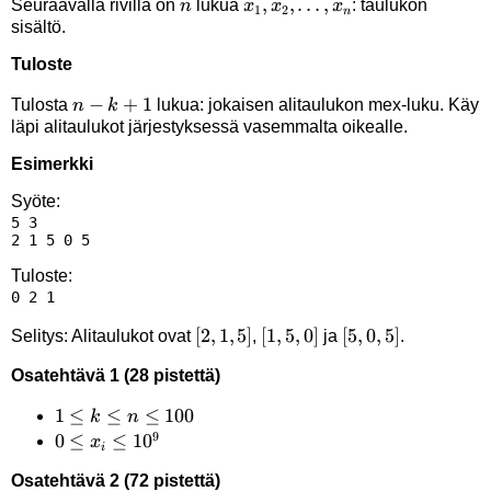
n
x_1,x_2,\ldots,x_n
,
,
…
,
Seuraavalla rivillä on
lukua
: taulukon
n
x
x
x
1
2
n
sisältö.
Tuloste
n-
−
+
1
Tulosta
lukua: jokaisen alitaulukon mex-luku. Käy
n
k
läpi alitaulukot järjestyksessä vasemmalta oikealle.
k+1
Esimerkki
Syöte:
5 3

Tuloste:
[2,1,5]
[
2
,
1
,
5
]
[1,5,0]
[
1
,
5
,
0
]
[5,0,5]
[
5
,
0
,
5
]
Selitys: Alitaulukot ovat
,
ja
.
Osatehtävä 1 (28 pistettä)
1
1
≤
≤
≤
100
k
n
9
\le
0 \le
0
≤
≤
1
0
x
i
k
x_i
Osatehtävä 2 (72 pistettä)