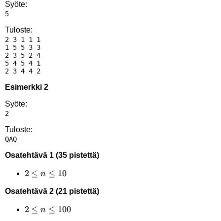
Syöte:
Tuloste:
2 3 1 1 1 

1 5 5 3 3 

2 3 5 2 4 

5 4 5 4 1 

Esimerkki 2
Syöte:
Tuloste:
Osatehtävä 1 (35 pistettä)
2
2
≤
≤
10
n
\le
Osatehtävä 2 (21 pistettä)
n
\le
2
2
≤
≤
100
n
10
\le