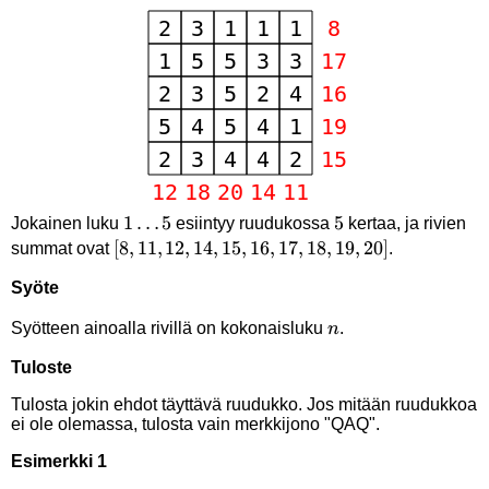
5
1
1
…
5
5
5
Jokainen luku
esiintyy ruudukossa
kertaa, ja rivien
[8,11,12,14,15,16,17,18,19,20]
[
8
\ldots
,
11
,
12
,
14
,
15
,
16
,
17
,
18
,
19
,
20
]
summat ovat
.
5
Syöte
n
Syötteen ainoalla rivillä on kokonaisluku
.
n
Tuloste
Tulosta jokin ehdot täyttävä ruudukko. Jos mitään ruudukkoa
ei ole olemassa, tulosta vain merkkijono "QAQ".
Esimerkki 1