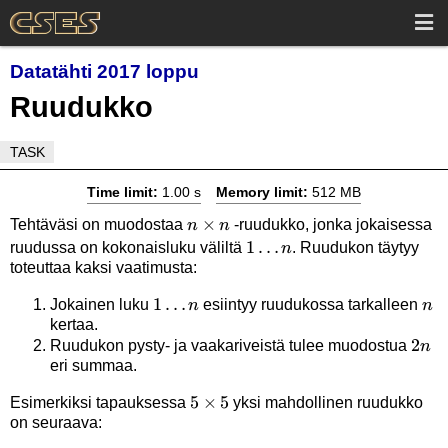
Datatähti 2017 loppu
Ruudukko
TASK
Time limit:
1.00 s
Memory limit:
512 MB
n
×
Tehtäväsi on muodostaa
-ruudukko, jonka jokaisessa
n
n
\times
1
1
…
ruudussa on kokonaisluku väliltä
. Ruudukon täytyy
n
toteuttaa kaksi vaatimusta:
n
\ldots
n
1
1
…
n
Jokainen luku
esiintyy ruudukossa tarkalleen
n
n
kertaa.
\ldots
2n
2
Ruudukon pysty- ja vaakariveistä tulee muodostua
n
n
eri summaa.
5
5
×
5
Esimerkiksi tapauksessa
yksi mahdollinen ruudukko
on seuraava:
\times