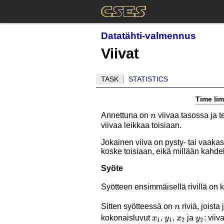
Datatähti-valmennus
Viivat
TASK
STATISTICS
Time lim
n
Annettuna on
viivaa tasossa ja 
n
viivaa leikkaa toisiaan.
Jokainen viiva on pysty- tai vaakas
koske toisiaan, eikä millään kahdel
Syöte
Syötteen ensimmäisellä rivillä on
n
Sitten syötteessä on
riviä, joista
n
x_1
y_1
x_2
y_2
kokonaisluvut
,
,
ja
: vii
x
y
x
y
1
1
2
2