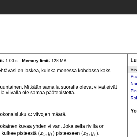
Lu
it:
1.00 s
Memory limit:
128 MB
Vii
tehtäväsi on laskea, kuinka monessa kohdassa kaksi
Pu
Nau
uuntainen. Mitkään samalla suoralla olevat viivat eivät
Pin
la viivalla ole samaa päätepistettä.
Rob
Yo
n
 kokonaisluku
: viivojen määrä.
n
 jokainen kuvaa yhden viivan. Jokaisella rivillä on
(x_1,y_1)
(
,
)
(x_2,y_2)
(
,
)
va kulkee pisteestä
pisteeseen
.
x
y
x
y
1
1
2
2