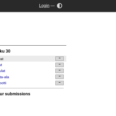
Login
—
ku 30
vat
ut
lat
ta-ala
otti
ur submissions