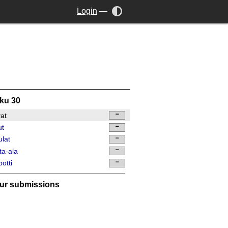
Login
—
ku 30
vat
ut
lat
ta-ala
otti
ur submissions