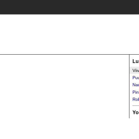
Lu
Vii
Pu
Nau
Pin
Rob
Yo