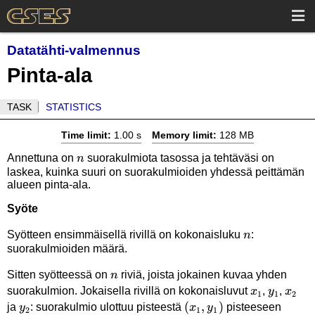
Datatähti-valmennus
Pinta-ala
TASK
STATISTICS
Time limit:
1.00 s
Memory limit:
128 MB
n
Annettuna on
suorakulmiota tasossa ja tehtäväsi on
n
laskea, kuinka suuri on suorakulmioiden yhdessä peittämän
alueen pinta-ala.
Syöte
n
Syötteen ensimmäisellä rivillä on kokonaisluku
:
n
suorakulmioiden määrä.
n
Sitten syötteessä on
riviä, joista jokainen kuvaa yhden
n
x_1
y_1
x_2
suorakulmion. Jokaisella rivillä on kokonaisluvut
,
,
x
y
x
1
1
2
y_2
(x_1,y_1)
(
,
)
(x_2,
ja
: suorakulmio ulottuu pisteestä
pisteeseen
y
x
y
2
1
1