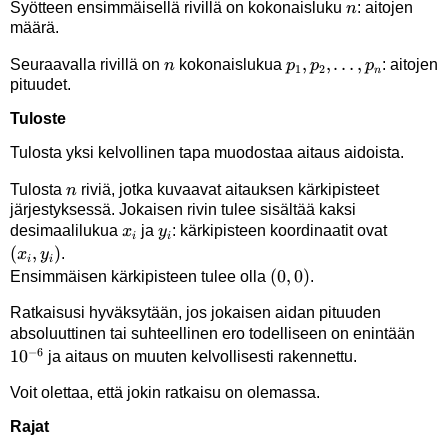
n
Syötteen ensimmäisellä rivillä on kokonaisluku
: aitojen
n
määrä.
n
p_1,p_2,\ldots,p_n
,
,
…
,
Seuraavalla rivillä on
kokonaislukua
: aitojen
n
p
p
p
1
2
n
pituudet.
Tuloste
Tulosta yksi kelvollinen tapa muodostaa aitaus aidoista.
n
Tulosta
riviä, jotka kuvaavat aitauksen kärkipisteet
n
järjestyksessä. Jokaisen rivin tulee sisältää kaksi
x_i
y_i
(x_i,y_i
desimaalilukua
ja
: kärkipisteen koordinaatit ovat
x
y
i
i
(
,
)
.
x
y
i
i
(0,0)
(
0
,
0
)
Ensimmäisen kärkipisteen tulee olla
.
Ratkaisusi hyväksytään, jos jokaisen aidan pituuden
10^
absoluuttinen tai suhteellinen ero todelliseen on enintään
−
6
1
0
ja aitaus on muuten kelvollisesti rakennettu.
Voit olettaa, että jokin ratkaisu on olemassa.
Rajat