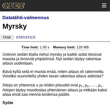
Datatähti-valmennus
Myrsky
TASK
STATISTICS
Time limit:
1.00 s
Memory limit:
128 MB
Uolevin sedän tilalla riehui myrsky ja kaikki aidat irtosivat
maasta ja lensivät ympäriinsä. Nyt sedän täytyy rakentaa
aitaus uudestaan.
Ikävä kyllä setä ei muista enää, miten aitaus oli rakennettu.
Voisitko suunnitella yhden tavan rakentaa aitaus aidoista?
n
p_1,p_2,\ldots,
,
,
…
,
Aitoja on yhteensä
ja niiden pituudet ovat
.
n
p
p
p
1
2
n
Aitojen täytyy muodostaa yhtenäinen aitaus ja mitkään kaksi
aitaa eivät saa mennä toistensa päälle.
Syöte