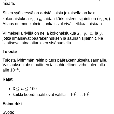
määrä.
n
Sitten syötteessä on
riviä, joista jokaisella on kaksi
n
x_i
y_i
(x_i,y_i
(
,
)
kokonaislukua
ja
: aidan kärkipisteen sijainti on
.
x
y
x
y
i
i
i
i
Aitaus on monikulmio, jonka sivut eivät leikkaa toisiaan.
x_p
y_p
x_s
y_s
Viimeisellä rivillä on neljä kokonaislukua
,
,
ja
,
x
y
x
y
p
p
s
s
jotka ilmaisevat päärakennuksen ja saunan sijainnit. Ne
sijaitsevat aina aitauksen sisäpuolella.
Tuloste
Tulosta lyhimmän reitin pituus päärakennukselta saunalle.
Vastauksen absoluuttinen tai suhteellinen virhe tulee olla
−
6
10^{-6}
1
0
alle
.
Rajat
3
3
≤
≤
100
n
6
6
\le
-10^6
−
1
0
…
1
0
kaikki koordinaatit ovat välillä
n
\ldots
Esimerkki
\le
10^6
100
Syöte: