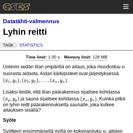
Datatähti-valmennus
Lyhin reitti
TASK
STATISTICS
Time limit:
1.00 s
Memory limit:
128 MB
n
Uolevin sedän tilan ympärillä on aitaus, joka muodostuu
n
(x_1,y
suorasta aidasta. Aidan kärkipisteet ovat järjestyksessä
(
,
)
,
(
,
)
,
…
,
(
,
)
(x_2,y
.
x
y
x
y
x
y
1
1
2
2
n
n
(x_n,
(x_p,
Lisäksi tiedät, että tilan päärakennus sijaitsee kohdassa
(
,
)
(x_s,y_s)
(
,
)
ja sauna sijaitsee kohdassa
. Kuinka pitkä
x
y
x
y
p
p
s
s
on lyhin reitti päärakennukselta saunalle, joka kulkee
aitauksen sisällä?
Syöte
n
Syötteen ensimmäisellä rivillä on kokonaisluku
: aitojen
n