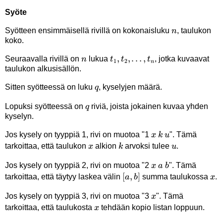
Syöte
n
Syötteen ensimmäisellä rivillä on kokonaisluku
, taulukon
n
koko.
n
t_1,t_2,\ldots,t_n
,
,
…
,
Seuraavalla rivillä on
lukua
, jotka kuvaavat
n
t
t
t
1
2
n
taulukon alkusisällön.
q
Sitten syötteessä on luku
, kyselyjen määrä.
q
q
Lopuksi syötteessä on
riviä, joista jokainen kuvaa yhden
q
kyselyn.
x
k
u
Jos kysely on tyyppiä 1, rivi on muotoa "1
". Tämä
x
k
u
x
k
u
tarkoittaa, että taulukon
alkion
arvoksi tulee
.
x
k
u
x
a
b
Jos kysely on tyyppiä 2, rivi on muotoa "2
". Tämä
x
a
b
[a,b]
[
,
]
x
tarkoittaa, että täytyy laskea välin
summa taulukossa
.
a
b
x
x
Jos kysely on tyyppiä 3, rivi on muotoa "3
". Tämä
x
x
tarkoittaa, että taulukosta
tehdään kopio listan loppuun.
x