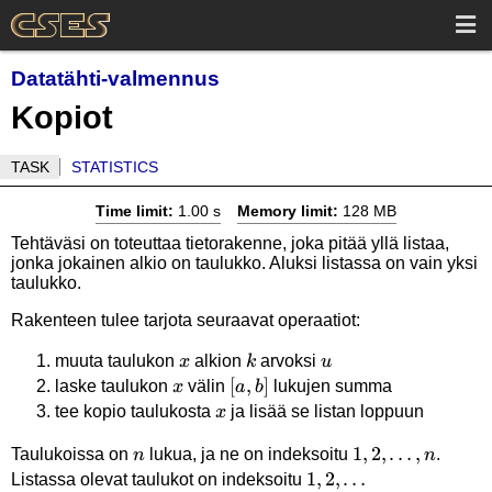
Datatähti-valmennus
Kopiot
TASK
STATISTICS
Time limit:
1.00 s
Memory limit:
128 MB
Tehtäväsi on toteuttaa tietorakenne, joka pitää yllä listaa,
jonka jokainen alkio on taulukko. Aluksi listassa on vain yksi
taulukko.
Rakenteen tulee tarjota seuraavat operaatiot:
x
k
u
muuta taulukon
alkion
arvoksi
x
k
u
x
[a,b]
[
,
]
laske taulukon
välin
lukujen summa
x
a
b
x
tee kopio taulukosta
ja lisää se listan loppuun
x
n
1,2,\ldots,n
1
,
2
,
…
,
Taulukoissa on
lukua, ja ne on indeksoitu
.
n
n
1,2,\ldots
1
,
2
,
…
Listassa olevat taulukot on indeksoitu