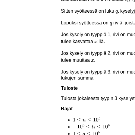
1
q
Sitten syötteessä on luku
, kysel
q
q
Lopuksi syötteessä on
riviä, joi
q
Jos kysely on tyyppiä 1, rivi on mu
x
tulee kasvattaa
:llä.
x
Jos kysely on tyyppiä 2, rivi on mu
x
tulee muuttaa
.
x
Jos kysely on tyyppiä 3, rivi on mu
lukujen summa.
Tuloste
Tulosta jokaisesta tyypin 3 kyselys
Rajat
5
1 \le
1
≤
≤
1
0
n
6
6
n
-10^6
−
1
0
≤
≤
1
0
t
i
5
\le
\le
1 \le
1
≤
≤
1
0
q