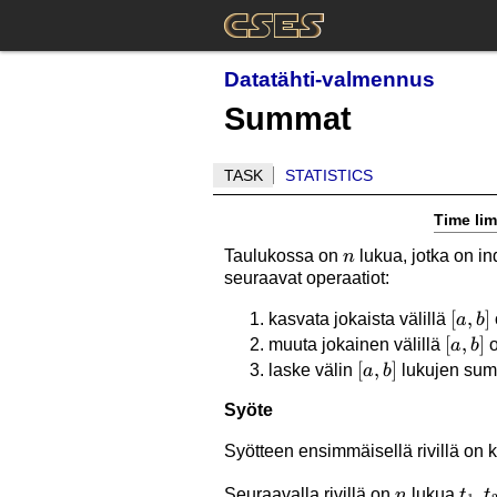
Datatähti-valmennus
Summat
TASK
STATISTICS
Time lim
n
Taulukossa on
lukua, jotka on i
n
seuraavat operaatiot:
[a,b]
[
,
]
kasvata jokaista välillä
a
b
[a,b]
[
,
]
muuta jokainen välillä
o
a
b
[a,b]
[
,
]
laske välin
lukujen su
a
b
Syöte
Syötteen ensimmäisellä rivillä on
n
t_1,
,
Seuraavalla rivillä on
lukua
n
t
t