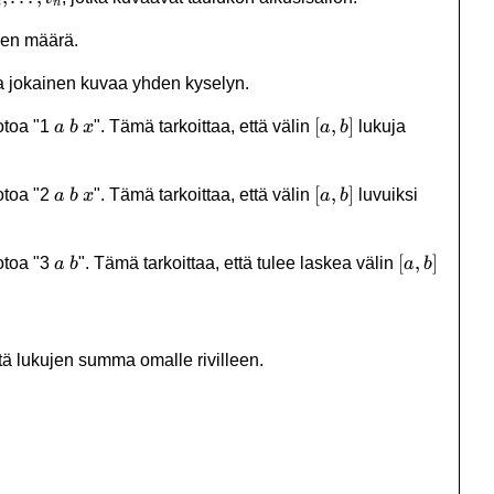
2
n
yjen määrä.
sta jokainen kuvaa yhden kyselyn.
a
b
x
[a,b]
[
,
]
otoa "1
". Tämä tarkoittaa, että välin
lukuja
a
b
x
a
b
a
b
x
[a,b]
[
,
]
otoa "2
". Tämä tarkoittaa, että välin
luvuiksi
a
b
x
a
b
a
b
[a,b]
[
,
]
otoa "3
". Tämä tarkoittaa, että tulee laskea välin
a
b
a
b
tä lukujen summa omalle rivilleen.