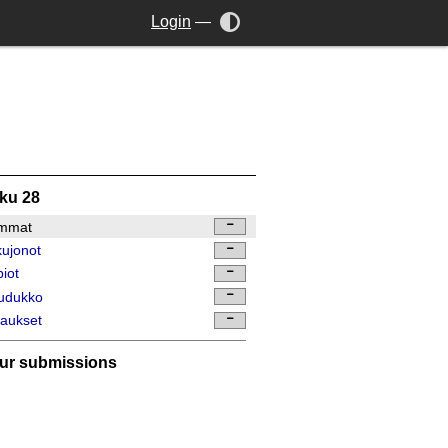
Login
—
ku 28
mmat
ujonot
iot
udukko
aukset
ur submissions