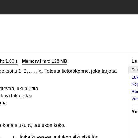
Lu
it:
1.00 s
Memory limit:
128 MB
Su
1,2,\ldots,n
1
,
2
,
…
,
ndeksoitu
. Toteuta tietorakenne, joka tarjoaa
n
Luk
Kop
x
olevaa lukua
:llä
x
Ru
x
leva luku
:ksi
x
Var
mma
Yo
n
 kokonaisluku
, taulukon koko.
n
t_2,\ldots,t_n
,
…
,
, jotka kuvaavat taulukon alkusisällön.
t