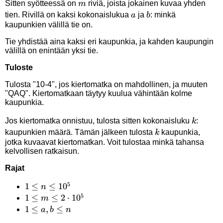
m
Sitten syötteessä on
riviä, joista jokainen kuvaa yhden
m
a
b
tien. Rivillä on kaksi kokonaislukua
ja
: minkä
a
b
kaupunkien välillä tie on.
Tie yhdistää aina kaksi eri kaupunkia, ja kahden kaupungin
välillä on enintään yksi tie.
Tuloste
Tulosta "10-4", jos kiertomatka on mahdollinen, ja muuten
"QAQ". Kiertomatkaan täytyy kuulua vähintään kolme
kaupunkia.
k
Jos kiertomatka onnistuu, tulosta sitten kokonaisluku
:
k
k
kaupunkien määrä. Tämän jälkeen tulosta
kaupunkia,
k
jotka kuvaavat kiertomatkan. Voit tulostaa minkä tahansa
kelvollisen ratkaisun.
Rajat
5
1 \le
1
≤
≤
1
0
n
5
n
1 \le
1
≤
≤
2
⋅
1
0
m
\le
m \le
1
1
≤
,
≤
a
b
n
10^5
2
\le