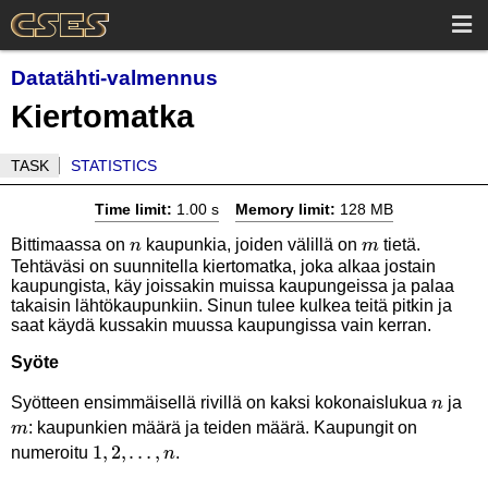
Datatähti-valmennus
Kiertomatka
TASK
STATISTICS
Time limit:
1.00 s
Memory limit:
128 MB
n
m
Bittimaassa on
kaupunkia, joiden välillä on
tietä.
n
m
Tehtäväsi on suunnitella kiertomatka, joka alkaa jostain
kaupungista, käy joissakin muissa kaupungeissa ja palaa
takaisin lähtökaupunkiin. Sinun tulee kulkea teitä pitkin ja
saat käydä kussakin muussa kaupungissa vain kerran.
Syöte
n
m
Syötteen ensimmäisellä rivillä on kaksi kokonaislukua
ja
n
: kaupunkien määrä ja teiden määrä. Kaupungit on
m
1,2,\ldots,n
1
,
2
,
…
,
numeroitu
.
n