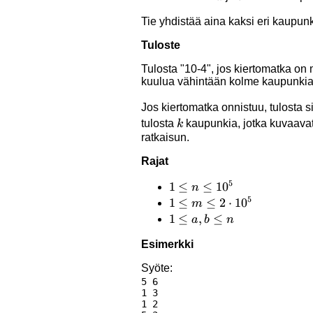
Tie yhdistää aina kaksi eri kaupunk
Tuloste
Tulosta "10-4", jos kiertomatka on
kuulua vähintään kolme kaupunkia
Jos kiertomatka onnistuu, tulosta 
k
tulosta
kaupunkia, jotka kuvaavat
k
ratkaisun.
Rajat
5
1 \le
1
≤
≤
1
0
n
5
n
1 \le
1
≤
≤
2
⋅
1
0
m
\le
m \le
1
1
≤
,
≤
a
b
n
10^5
2
\le
Esimerkki
\cdot
a,b
10^5
\le
Syöte:
5 6

n
1 3

1 2
