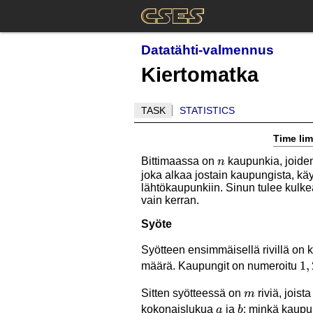
Datatähti-valmennus
Kiertomatka
TASK
STATISTICS
Time lim
n
Bittimaassa on
kaupunkia, joiden
n
joka alkaa jostain kaupungista, kä
lähtökaupunkiin. Sinun tulee kulke
vain kerran.
Syöte
Syötteen ensimmäisellä rivillä on
1,
1
,
määrä. Kaupungit on numeroitu
m
Sitten syötteessä on
riviä, joist
m
a
b
kokonaislukua
ja
: minkä kaupun
a
b