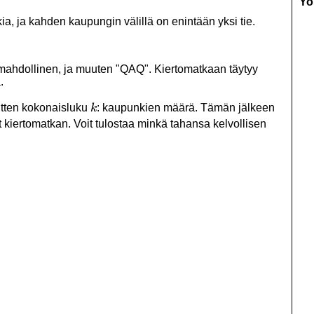
Yo
ia, ja kahden kaupungin välillä on enintään yksi tie.
 mahdollinen, ja muuten "QAQ". Kiertomatkaan täytyy
.
k
sitten kokonaisluku
: kaupunkien määrä. Tämän jälkeen
k
 kiertomatkan. Voit tulostaa minkä tahansa kelvollisen