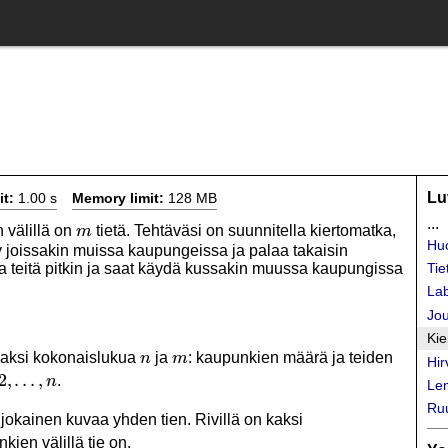
Lu
it:
1.00 s
Memory limit:
128 MB
...
m
 välillä on
tietä. Tehtäväsi on suunnitella kiertomatka,
m
Hu
y joissakin muissa kaupungeissa ja palaa takaisin
a teitä pitkin ja saat käydä kussakin muussa kaupungissa
Tie
Lab
Jo
Kie
n
m
 kaksi kokonaislukua
ja
: kaupunkien määrä ja teiden
n
m
Hir
2,\ldots,n
2
,
…
,
.
n
Len
Ru
a jokainen kuvaa yhden tien. Rivillä on kaksi
kien välillä tie on.