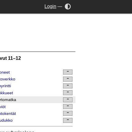
Login
—
vut 11–12
oneet
toverkko
yrintti
ukkueet
rtomatka
viöt
tokentät
udukko