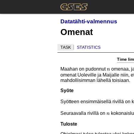
Datatähti-valmennus
Omenat
TASK
STATISTICS
Time lim
n
Maahan on pudonnut
omenaa, ja
n
omenat Uoleville ja Maijalle niin,
mahdollisimman lähellä toisiaan.
Syöte
Syötteen ensimmäisellä rivillä on
n
Seuraavalla rivillä on
kokonaisl
n
Tuloste