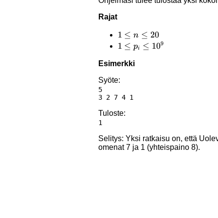
Ohjelmasi tulee tulostaa yksi koko
Rajat
1
1
≤
≤
20
n
9
\le
1 \le
1
≤
≤
1
0
p
i
n
p_i
Esimerkki
\le
\le
20
10^9
Syöte:
5

Tuloste:
Selitys: Yksi ratkaisu on, että Uole
omenat 7 ja 1 (yhteispaino 8).