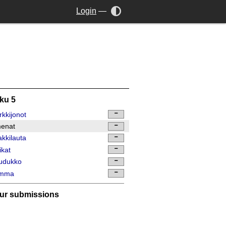
Login
—
ku 5
kkijonot
enat
kkilauta
ikat
udukko
mma
ur submissions