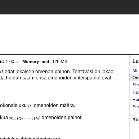
Lu
it:
1.00 s
Memory limit:
128 MB
Mer
 tiedät jokaisen omenan painon. Tehtäväsi on jakaa
 että heidän saamiensa omenoiden yhteispainot ovat
Om
Sha
Pal
Ru
n
 kokonaisluku
: omenoiden määrä.
n
Su
p_1,p_2,\ldots,p_n
,
,
…
,
ukua
: omenoiden painot.
p
p
p
1
2
Yo
n