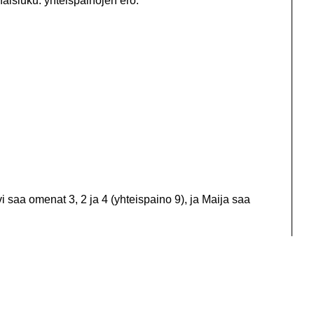
naisluku: yhteispainojen ero.
vi saa omenat 3, 2 ja 4 (yhteispaino 9), ja Maija saa