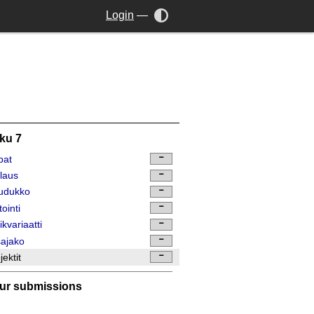
Login
—
ku 7
pat
laus
udukko
tointi
ikvariaatti
ajako
jektit
ur submissions