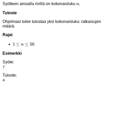
n
Syötteen ainoalla rivillä on kokonaisluku
.
n
Tuloste
Ohjelmasi tulee tulostaa yksi kokonaisluku: ratkaisujen
määrä.
Rajat
1
1
≤
≤
50
n
\le
Esimerkki
n
\le
Syöte:
50
Tuloste: