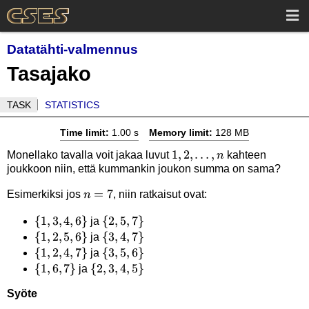
Datatähti-valmennus
Tasajako
TASK
STATISTICS
Time limit:
1.00 s
Memory limit:
128 MB
1,2,\ldots,n
1
,
2
,
…
,
Monellako tavalla voit jakaa luvut
kahteen
n
joukkoon niin, että kummankin joukon summa on sama?
n=7
=
7
Esimerkiksi jos
, niin ratkaisut ovat:
n
\
{
1
,
3
,
4
,
6
}
\
{
2
,
5
,
7
}
ja
{1,3,4,6\}
\
{
1
,
2
,
5
,
6
}
{2,5,7\}
\
{
3
,
4
,
7
}
ja
{1,2,5,6\}
\
{
1
,
2
,
4
,
7
}
{3,4,7\}
\
{
3
,
5
,
6
}
ja
{1,2,4,7\}
\
{
1
,
6
,
7
}
\
{
2
{3,5,6\}
,
3
,
4
,
5
}
ja
{1,6,7\}
{2,3,4,5\}
Syöte