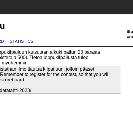
ku
Sta
En
RD
STATISTICS
pukilpailuun kutsutaan alkukilpailun 23 parasta
pisteraja 500). Tietoa loppukilpailusta tulee
se myöhemmin.
stathan ilmoittautua kilpailuun, jolloin pääset
 / Remember to register for the contest, so that you will
 scoreboard.
i/datatahti-2023/