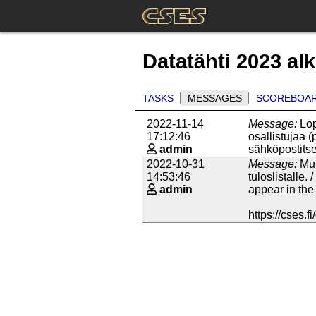
Datatähti 2023 al
TASKS
MESSAGES
SCOREBOA
2022-11-14
Message:
Lop
17:12:46
osallistujaa (
admin
sähköpostit
2022-10-31
Message:
Mui
14:53:46
tuloslistalle.
admin
appear in the
https://cses.f