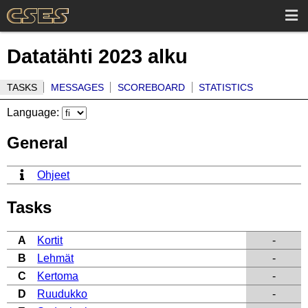
Datatähti 2023 alku
TASKS
MESSAGES
SCOREBOARD
STATISTICS
Language:
General
Ohjeet
Tasks
A
Kortit
-
B
Lehmät
-
C
Kertoma
-
D
Ruudukko
-