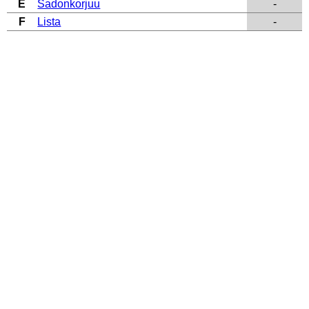
E
Sadonkorjuu
-
F
Lista
-