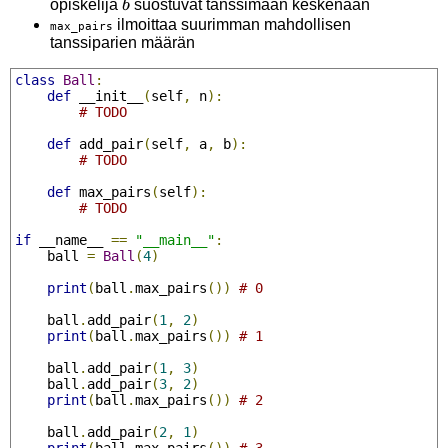
b
opiskelija
suostuvat tanssimaan keskenään
b
ilmoittaa suurimman mahdollisen
max_pairs
tanssiparien määrän
class
Ball
:
def
 __init__
(
self
,
 n
):
# TODO
def
 add_pair
(
self
,
 a
,
 b
):
# TODO
def
 max_pairs
(
self
):
# TODO
if
 __name__ 
==
"__main__"
:
    ball 
=
Ball
(
4
)
print
(
ball
.
max_pairs
())
# 0
    ball
.
add_pair
(
1
,
2
)
print
(
ball
.
max_pairs
())
# 1
    ball
.
add_pair
(
1
,
3
)
    ball
.
add_pair
(
3
,
2
)
print
(
ball
.
max_pairs
())
# 2
    ball
.
add_pair
(
2
,
1
)
print
(
ball
.
max_pairs
())
# 3