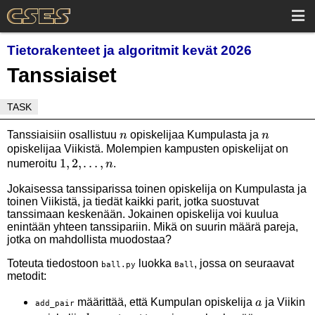
Tietorakenteet ja algoritmit kevät 2026
Tanssiaiset
TASK
n
n
Tanssiaisiin osallistuu
opiskelijaa Kumpulasta ja
n
n
opiskelijaa Viikistä. Molempien kampusten opiskelijat on
1,2,\dots,n
1
,
2
,
…
,
numeroitu
.
n
Jokaisessa tanssiparissa toinen opiskelija on Kumpulasta ja
toinen Viikistä, ja tiedät kaikki parit, jotka suostuvat
tanssimaan keskenään. Jokainen opiskelija voi kuulua
enintään yhteen tanssipariin. Mikä on suurin määrä pareja,
jotka on mahdollista muodostaa?
Toteuta tiedostoon
luokka
, jossa on seuraavat
ball.py
Ball
metodit:
a
määrittää, että Kumpulan opiskelija
ja Viikin
a
add_pair