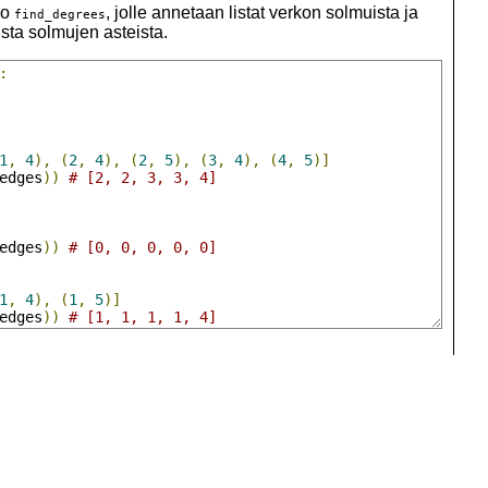
io
, jolle annetaan listat verkon solmuista ja
find_degrees
ista solmujen asteista.
:
1
,
4
),
(
2
,
4
),
(
2
,
5
),
(
3
,
4
),
(
4
,
5
)]
edges
))
# [2, 2, 3, 3, 4]
edges
))
# [0, 0, 0, 0, 0]
1
,
4
),
(
1
,
5
)]
edges
))
# [1, 1, 1, 1, 4]