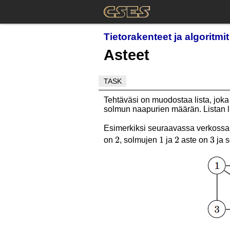
Tietorakenteet ja algoritmi
Asteet
TASK
Tehtäväsi on muodostaa lista, joka
solmun naapurien määrän. Listan l
Esimerkiksi seuraavassa verkossa 
2
2
1
1
2
2
3
3
on
, solmujen
ja
aste on
ja 