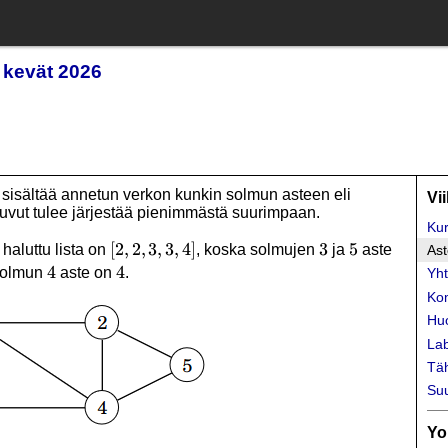
t kevät 2026
 sisältää annetun verkon kunkin solmun asteen eli
Vi
uvut tulee järjestää pienimmästä suurimpaan.
Kur
[2,2,3,3,4]
[
2
,
2
,
3
,
3
,
4
]
3
3
5
5
haluttu lista on
, koska solmujen
ja
aste
Ast
4
4
4
4
solmun
aste on
.
Yht
Ko
Hu
Lab
Tä
Suu
Yo