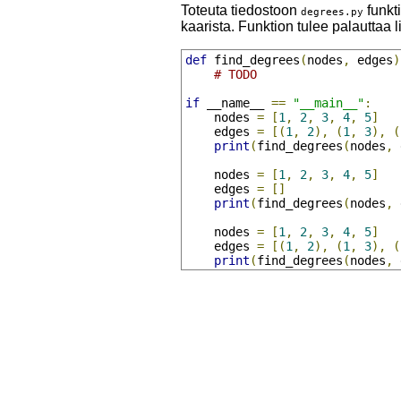
Toteuta tiedostoon
funkt
degrees.py
kaarista. Funktion tulee palauttaa l
def
 find_degrees
(
nodes
,
 edges
)
# TODO
if
 __name__ 
==
"__main__"
:
    nodes 
=
[
1
,
2
,
3
,
4
,
5
]
    edges 
=
[(
1
,
2
),
(
1
,
3
),
(
print
(
find_degrees
(
nodes
,
 
    nodes 
=
[
1
,
2
,
3
,
4
,
5
]
    edges 
=
[]
print
(
find_degrees
(
nodes
,
 
    nodes 
=
[
1
,
2
,
3
,
4
,
5
]
    edges 
=
[(
1
,
2
),
(
1
,
3
),
(
print
(
find_degrees
(
nodes
,
 