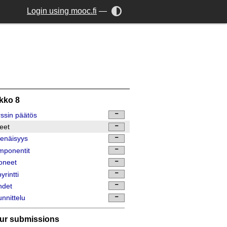
Login using mooc.fi
—
ikko 8
ssin päätös
eet
enäisyys
mponentit
oneet
yrintti
hdet
nnittelu
ur submissions