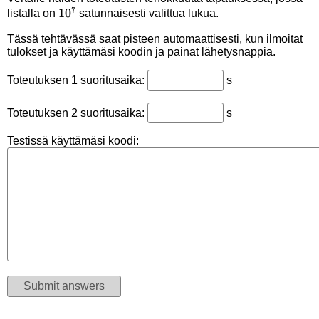
7
10^7
1
0
listalla on
satunnaisesti valittua lukua.
Tässä tehtävässä saat pisteen automaattisesti, kun ilmoitat
tulokset ja käyttämäsi koodin ja painat lähetysnappia.
Toteutuksen 1 suoritusaika:
s
Toteutuksen 2 suoritusaika:
s
Testissä käyttämäsi koodi: