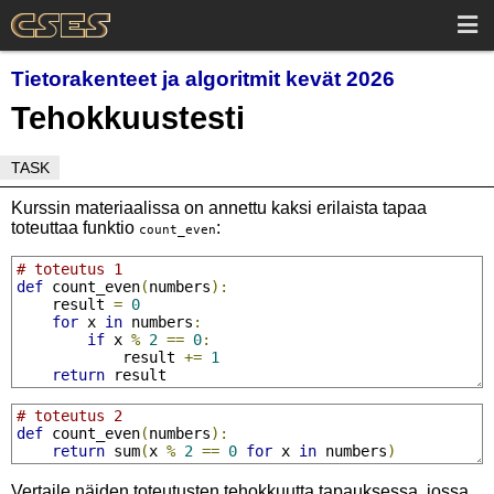
Tietorakenteet ja algoritmit kevät 2026
Tehokkuustesti
TASK
Kurssin materiaalissa on annettu kaksi erilaista tapaa
toteuttaa funktio
:
count_even
# toteutus 1
def
 count_even
(
numbers
):
    result 
=
0
for
 x 
in
 numbers
:
if
 x 
%
2
==
0
:
            result 
+=
1
return
 result
# toteutus 2
def
 count_even
(
numbers
):
return
 sum
(
x 
%
2
==
0
for
 x 
in
 numbers
)
Vertaile näiden toteutusten tehokkuutta tapauksessa, jossa