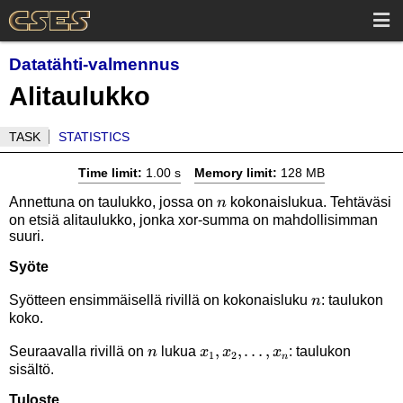
Datatähti-valmennus
Alitaulukko
TASK
STATISTICS
Time limit:
1.00 s
Memory limit:
128 MB
n
Annettuna on taulukko, jossa on
kokonaislukua. Tehtäväsi
n
on etsiä alitaulukko, jonka xor-summa on mahdollisimman
suuri.
Syöte
n
Syötteen ensimmäisellä rivillä on kokonaisluku
: taulukon
n
koko.
n
x_1,x_2,\ldots,x_n
,
,
…
,
Seuraavalla rivillä on
lukua
: taulukon
n
x
x
x
1
2
n
sisältö.
Tuloste