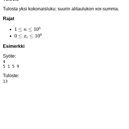
Tulosta yksi kokonaisluku: suurin alitaulukon xor-summa.
Rajat
5
1 \le
1
≤
≤
1
0
n
9
n
0 \le
0
≤
≤
1
0
x
i
\le
x_i
Esimerkki
10^5
\le
10^9
Syöte:
4

Tuloste: