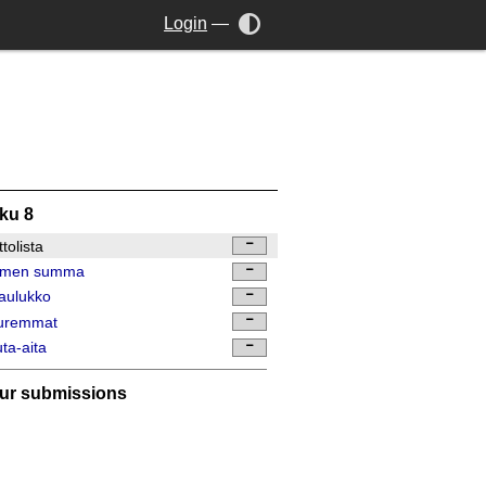
Login
—
ku 8
ttolista
lmen summa
taulukko
uremmat
ta-aita
ur submissions