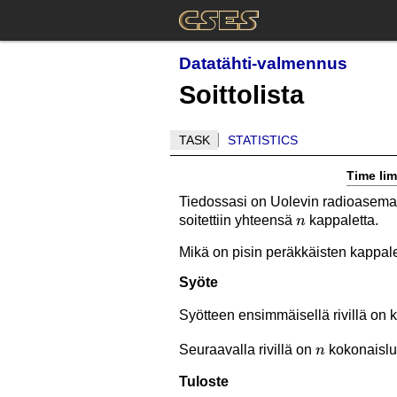
Datatähti-valmennus
Soittolista
TASK
STATISTICS
Time lim
Tiedossasi on Uolevin radioaseman
n
soitettiin yhteensä
kappaletta.
n
Mikä on pisin peräkkäisten kappale
Syöte
Syötteen ensimmäisellä rivillä on
n
Seuraavalla rivillä on
kokonaisl
n
Tuloste