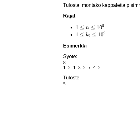
Tulosta, montako kappaletta pisim
Rajat
5
1 \le
1
≤
≤
1
0
n
9
n
1 \le
1
≤
≤
1
0
k
i
\le
k_i
Esimerkki
10^5
\le
10^9
Syöte:
8

Tuloste: