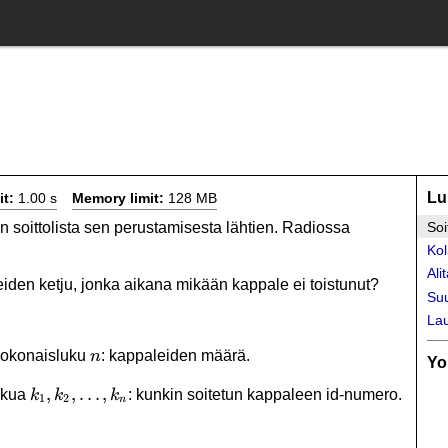
Lu
it:
1.00 s
Memory limit:
128 MB
 soittolista sen perustamisesta lähtien. Radiossa
Soi
Ko
Ali
iden ketju, jonka aikana mikään kappale ei toistunut?
Su
Lau
n
 kokonaisluku
: kappaleiden määrä.
n
Yo
k_1,k_2,\ldots,k_n
,
,
…
,
ukua
: kunkin soitetun kappaleen id-numero.
k
k
k
1
2
n