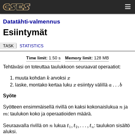
Datatähti-valmennus
Esiintymät
TASK
STATISTICS
Time limit:
1.50 s
Memory limit:
128 MB
Tehtäväsi on toteuttaa taulukkoon seuraavat operaatiot:
k
x
muuta kohdan
arvoksi
k
x
x
a
…
laske, montako kertaa luku
esiintyy välillä
x
a
b
\ldots
Syöte
b
n
m
Syötteen ensimmäisellä rivillä on kaksi kokonaislukua
ja
n
: taulukon koko ja operaatioiden määrä.
m
n
t_1,t_2,\ldots,t_n
,
,
…
,
Seuraavalla rivillä on
lukua
: taulukon sisältö
n
t
t
t
1
2
n
aluksi.