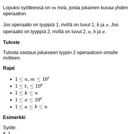
m
Lopuksi syötteessä on
riviä, joista jokainen kuvaa yhden
m
operaation.
k
x
Jos operaatio on tyyppiä 1, rivillä on luvut 1,
ja
. Jos
k
x
a
b
x
operaatio on tyyppiä 2, rivillä on luvut 2,
,
ja
.
a
b
x
Tuloste
Tulosta vastaus jokaiseen tyypin 2 operaatioon omalle
rivilleen.
Rajat
5
1 \le
1
≤
,
≤
1
0
n
m
9
n,m
1 \le
1
≤
≤
1
0
t
i
\le
t_i
1
1
≤
≤
k
n
9
10^5
\le
\le
1 \le
1
≤
≤
1
0
x
10^9
k
x
1
1
≤
≤
≤
a
b
n
\le
\le
\le
Esimerkki
n
10^9
a
\le
Syöte:
8 3
