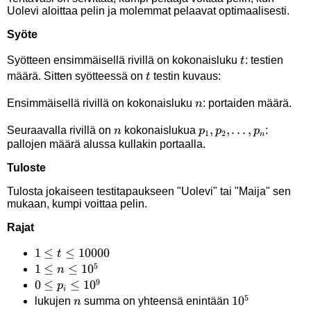
Uolevi aloittaa pelin ja molemmat pelaavat optimaalisesti.
Syöte
t
Syötteen ensimmäisellä rivillä on kokonaisluku
: testien
t
t
määrä. Sitten syötteessä on
testin kuvaus:
t
n
Ensimmäisellä rivillä on kokonaisluku
: portaiden määrä.
n
n
p_1,p_2,\ldots,p_n
,
,
…
,
Seuraavalla rivillä on
kokonaislukua
:
n
p
p
p
1
2
n
pallojen määrä alussa kullakin portaalla.
Tuloste
Tulosta jokaiseen testitapaukseen "Uolevi" tai "Maija" sen
mukaan, kumpi voittaa pelin.
Rajat
1 \le
1
≤
≤
10000
t
5
t \le
1 \le
1
≤
≤
1
0
n
9
10000
n
0 \le
0
≤
≤
1
0
p
i
5
\le
p_i
n
10^5
1
0
lukujen
summa on yhteensä enintään
n