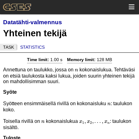
Datatähti-valmennus
Yhteinen tekijä
TASK
STATISTICS
Time limit:
1.00 s
Memory limit:
128 MB
n
Annettuna on taulukko, jossa on
kokonaislukua. Tehtäväsi
n
on etsiä taulukosta kaksi lukua, joiden suurin yhteinen tekijä
on mahdollisimman suuri.
Syöte
n
Syötteen ensimmäisellä rivillä on kokonaisluku
: taulukon
n
koko.
n
x_1,x_2,\ldots,x_n
,
,
…
,
Toisella rivillä on
kokonaislukua
: taulukon
n
x
x
x
1
2
n
sisältö.
Tuloste