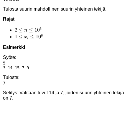
Tulosta suurin mahdollinen suurin yhteinen tekijä.
Rajat
5
2 \le
2
≤
≤
1
0
n
6
n
1 \le
1
≤
≤
1
0
x
i
\le
x_i
Esimerkki
10^5
\le
10^6
Syöte:
5

Tuloste:
Selitys: Valitaan luvut 14 ja 7, joiden suurin yhteinen tekijä
on 7.