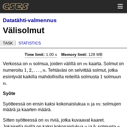
Datatähti-valmennus
Välisolmut
TASK
STATISTICS
Time limit:
1.00 s
Memory limit:
128 MB
n
m
Verkossa on
solmua, joiden välillä on
kaarta. Solmut on
n
m
1,2,\ldots,n
1
,
2
,
…
,
numeroitu
. Tehtäväsi on selvittää solmut, jotka
n
1
1
n
esiintyvät kaikilla mahdollisilla reiteillä solmusta
solmuun
.
n
Syöte
n
m
Syötteessä on ensin kaksi kokonaislukua
ja
: solmujen
n
m
määrä ja kaarten määrä.
m
Sitten syötteessä on
riviä, jotka kuvaavat kaaret.
m
a
b
a
Jokaisella rivillä on kaksi kokonaislukua
ja
: solmusta
a
b
a