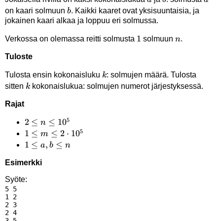
b
on kaari solmuun
. Kaikki kaaret ovat yksisuuntaisia, ja
b
jokainen kaari alkaa ja loppuu eri solmussa.
1
1
n
Verkossa on olemassa reitti solmusta
solmuun
.
n
Tuloste
k
Tulosta ensin kokonaisluku
: solmujen määrä. Tulosta
k
k
sitten
kokonaislukua: solmujen numerot järjestyksessä.
k
Rajat
5
2 \le
2
≤
≤
1
0
n
5
n
1 \le
1
≤
≤
2
⋅
1
0
m
\le
m \le
1
1
≤
,
≤
a
b
n
10^5
2
\le
Esimerkki
\cdot
a,b
10^5
\le
Syöte:
5 5

n
1 2

2 3

2 4

3 5
