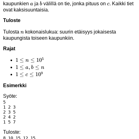
a
b
c
kaupunkien
ja
välillä on tie, jonka pituus on
. Kaikki tiet
a
b
c
ovat kaksisuuntaisia.
Tuloste
n
Tulosta
kokonaislukua: suurin etäisyys jokaisesta
n
kaupungista toiseen kaupunkiin.
Rajat
5
1 \le
1
≤
≤
1
0
n
n
1
1
≤
,
≤
a
b
n
9
\le
\le
1 \le
1
≤
≤
1
0
c
10^5
a,b
c \le
Esimerkki
\le
10^9
n
Syöte:
5

1 2 3

2 3 5

2 4 2

Tuloste: