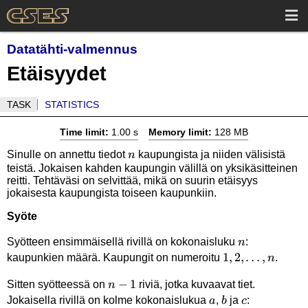
Datatähti-valmennus
Etäisyydet
TASK
STATISTICS
Time limit:
1.00 s
Memory limit:
128 MB
n
Sinulle on annettu tiedot
kaupungista ja niiden välisistä
n
teistä. Jokaisen kahden kaupungin välillä on yksikäsitteinen
reitti. Tehtäväsi on selvittää, mikä on suurin etäisyys
jokaisesta kaupungista toiseen kaupunkiin.
Syöte
n
Syötteen ensimmäisellä rivillä on kokonaisluku
:
n
1,2,\ldots,n
1
,
2
,
…
,
kaupunkien määrä. Kaupungit on numeroitu
.
n
n-
−
1
Sitten syötteessä on
riviä, jotka kuvaavat tiet.
n
1
a
b
c
Jokaisella rivillä on kolme kokonaislukua
,
ja
:
a
b
c