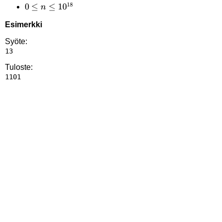
18
0 \le n
0
≤
≤
1
0
n
\le
Esimerkki
10^{18}
Syöte:
Tuloste: