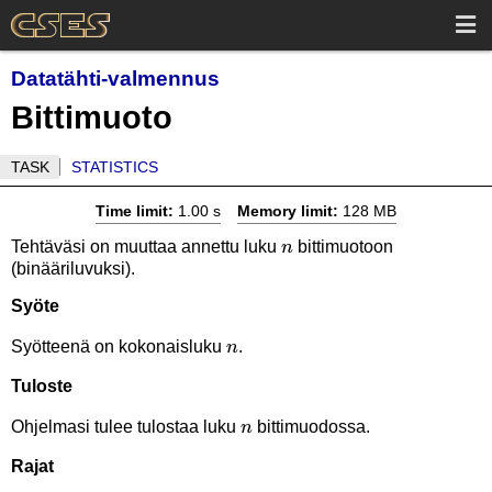
Datatähti-valmennus
Bittimuoto
TASK
STATISTICS
Time limit:
1.00 s
Memory limit:
128 MB
n
Tehtäväsi on muuttaa annettu luku
bittimuotoon
n
(binääriluvuksi).
Syöte
n
Syötteenä on kokonaisluku
.
n
Tuloste
n
Ohjelmasi tulee tulostaa luku
bittimuodossa.
n
Rajat