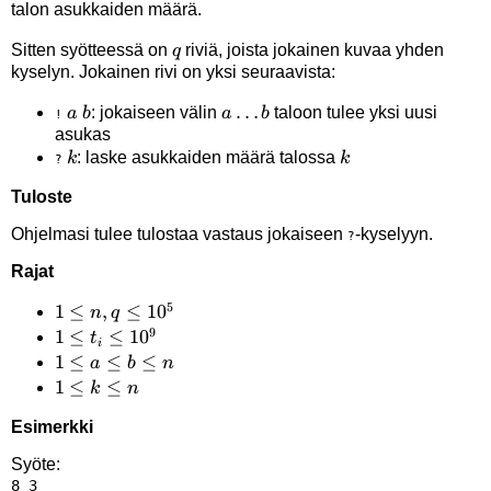
talon asukkaiden määrä.
q
Sitten syötteessä on
riviä, joista jokainen kuvaa yhden
q
kyselyn. Jokainen rivi on yksi seuraavista:
a
b
a
…
: jokaiseen välin
taloon tulee yksi uusi
a
b
a
b
!
asukas
\ldots
k
k
: laske asukkaiden määrä talossa
k
k
?
b
Tuloste
Ohjelmasi tulee tulostaa vastaus jokaiseen
-kyselyyn.
?
Rajat
5
1 \le
1
≤
,
≤
1
0
n
q
9
n, q
1 \le
1
≤
≤
1
0
t
i
\le
t_i
1
1
≤
≤
≤
a
b
n
10^5
\le
\le
1
1
≤
≤
k
n
10^9
a
\le
Esimerkki
\le
k
b
\le
Syöte:
8 3

\le
n