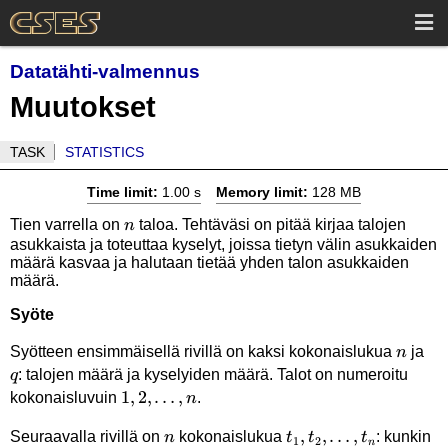
Datatähti-valmennus
Muutokset
TASK
STATISTICS
Time limit:
1.00 s
Memory limit:
128 MB
n
Tien varrella on
taloa. Tehtäväsi on pitää kirjaa talojen
n
asukkaista ja toteuttaa kyselyt, joissa tietyn välin asukkaiden
määrä kasvaa ja halutaan tietää yhden talon asukkaiden
määrä.
Syöte
n
q
Syötteen ensimmäisellä rivillä on kaksi kokonaislukua
ja
n
: talojen määrä ja kyselyiden määrä. Talot on numeroitu
q
1,2,\ldots,n
1
,
2
,
…
,
kokonaisluvuin
.
n
n
t_1,t_2,\ldots,t_n
,
,
…
,
Seuraavalla rivillä on
kokonaislukua
: kunkin
n
t
t
t
1
2
n