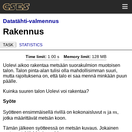
Datatähti-valmennus
Rakennus
TASK
STATISTICS
Time limit:
1.00 s
Memory limit:
128 MB
Uolevi aikoo rakentaa metsään suorakulmion muotoisen
talon. Talon pinta-alan tulisi olla mahdollisimman suuri,
mutta rajoituksena on, että talo ei saa mennä minkään puun
päälle.
Kuinka suuren talon Uolevi voi rakentaa?
Syöte
n
m
Syötteen ensimmäisellä rivillä on kokonaisluvut
ja
,
n
m
jotka määrittävät metsän koon.
Tämän jälkeen syötteessä on metsän kuvaus. Jokainen