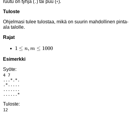
ruutu on tyhjä (
) tai puu (
).
.
*
Tuloste
Ohjelmasi tulee tulostaa, mikä on suurin mahdollinen pinta-
ala talolle.
Rajat
1 \le
1
≤
,
≤
1000
n
m
n,m
Esimerkki
\le
1000
Syöte:
4 7

...*.*.

.*.....

.......

Tuloste: