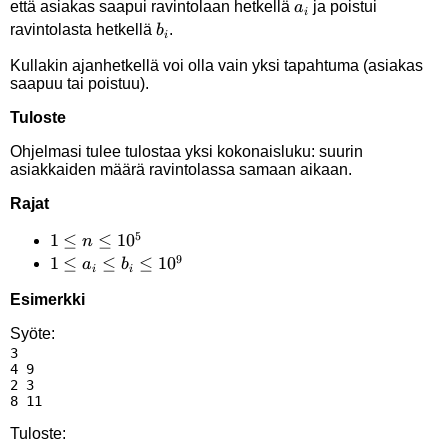
a_i
että asiakas saapui ravintolaan hetkellä
ja poistui
a
i
b_i
ravintolasta hetkellä
.
b
i
Kullakin ajanhetkellä voi olla vain yksi tapahtuma (asiakas
saapuu tai poistuu).
Tuloste
Ohjelmasi tulee tulostaa yksi kokonaisluku: suurin
asiakkaiden määrä ravintolassa samaan aikaan.
Rajat
5
1 \le
1
≤
≤
1
0
n
9
n
1 \le
1
≤
≤
≤
1
0
a
b
i
i
\le
a_i
Esimerkki
10^5
\le
b_i
Syöte:
3

\le
4 9

10^9
2 3

Tuloste: