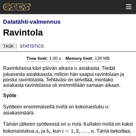
Datatähti-valmennus
Ravintola
TASK
STATISTICS
Time limit:
1.00 s
Memory limit:
128 MB
n
Ravintolassa kävi päivän aikana
asiakasta. Tiedät
n
jokaisesta asiakkaasta, milloin hän saapui ravintolaan ja
poistui ravintolasta. Tehtäväsi on selvittää, montako
asiakasta ravintolassa oli enimmillään samaan aikaan.
Syöte
n
Syötteen ensimmäisellä rivillä on kokonaisluku
:
n
asiakasmäärä.
n
Tämän jälkeen syötteessä on
riviä. Kullakin rivillä on kaksi
n
a_i
b_i
i=1,2,\ldots,n
=
1
,
2
,
…
,
kokonaislukua
ja
, kun
. Tämä tarkoittaa,
a
b
i
n
i
i