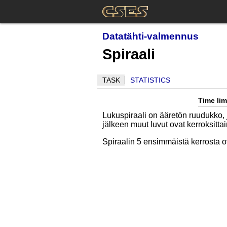
Datatähti-valmennus
Spiraali
TASK
STATISTICS
Time lim
Lukuspiraali on ääretön ruudukko
jälkeen muut luvut ovat kerroksitta
Spiraalin 5 ensimmäistä kerrosta o