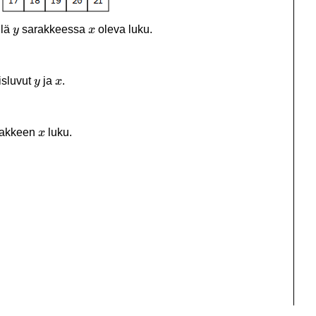
y
x
llä
sarakkeessa
oleva luku.
y
x
y
x
isluvut
ja
.
y
x
x
akkeen
luku.
x