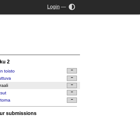
Login
—
ku 2
in toisto
ttuva
raali
sut
rtoma
ur submissions