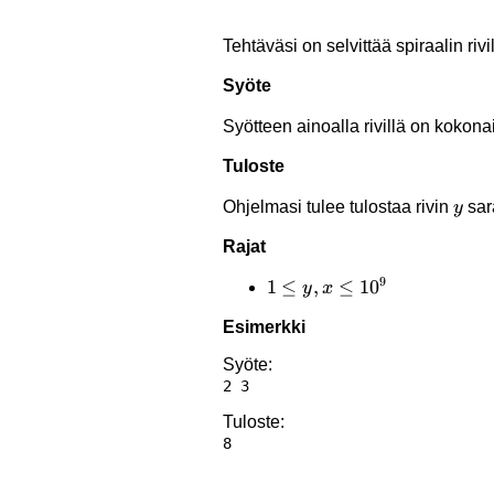
Tehtäväsi on selvittää spiraalin rivi
Syöte
Syötteen ainoalla rivillä on kokona
Tuloste
y
Ohjelmasi tulee tulostaa rivin
sar
y
Rajat
9
1 \le
1
≤
,
≤
1
0
y
x
y,x
Esimerkki
\le
10^9
Syöte:
Tuloste: