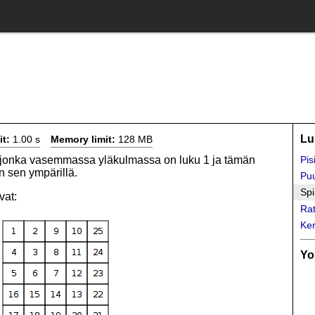
Lu
it:
1.00 s
Memory limit:
128 MB
, jonka vasemmassa yläkulmassa on luku 1 ja tämän
Pis
in sen ympärillä.
Puu
Spi
vat:
Rat
Ke
Yo