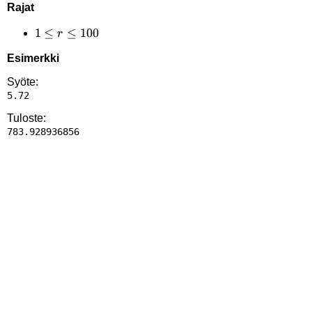
Rajat
1
1
≤
≤
100
r
\le
Esimerkki
r
\le
Syöte:
100
Tuloste: