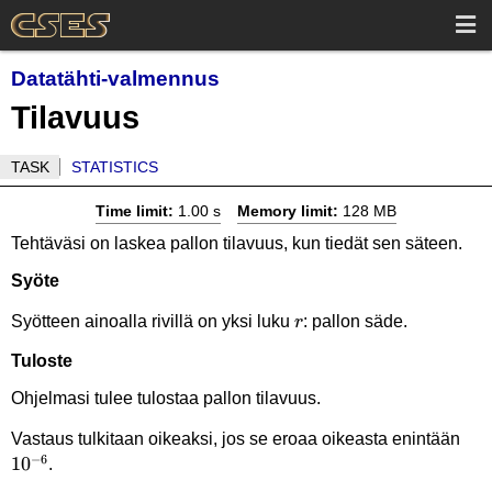
Datatähti-valmennus
Tilavuus
TASK
STATISTICS
Time limit:
1.00 s
Memory limit:
128 MB
Tehtäväsi on laskea pallon tilavuus, kun tiedät sen säteen.
Syöte
r
Syötteen ainoalla rivillä on yksi luku
: pallon säde.
r
Tuloste
Ohjelmasi tulee tulostaa pallon tilavuus.
10^
Vastaus tulkitaan oikeaksi, jos se eroaa oikeasta enintään
−
6
1
0
.