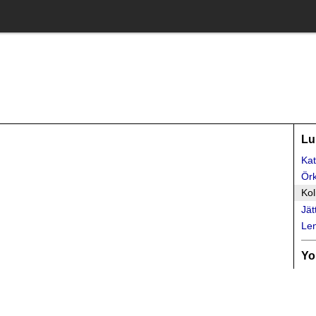
Lu
Kat
Örk
Kol
Jät
Len
Yo