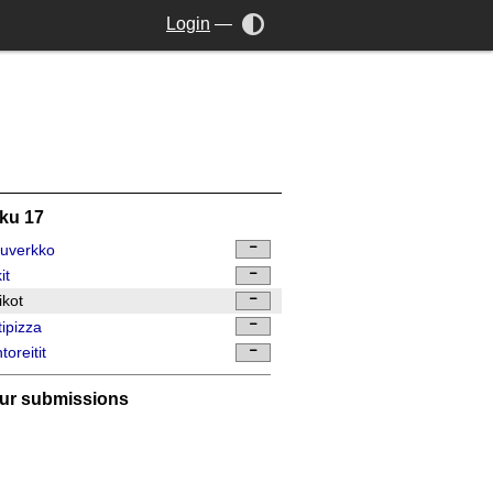
Login
—
ku 17
uverkko
it
ikot
tipizza
toreitit
ur submissions