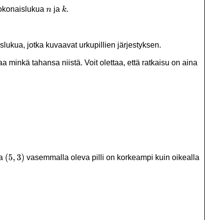
n
k
 kokonaislukua
ja
.
n
k
lukua, jotka kuvaavat urkupillien järjestyksen.
taa minkä tahansa niistä. Voit olettaa, että ratkaisu on aina
(5,3)
(
5
,
3
)
a
vasemmalla oleva pilli on korkeampi kuin oikealla