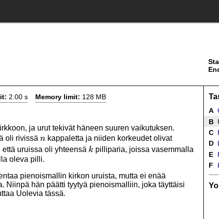
Sta
En
Ta
it:
2.00 s
Memory limit:
128 MB
A
B
U
rkkoon, ja urut tekivät häneen suuren vaikutuksen.
C
n
1,2,\ldots,n
ä oli rivissä
kappaletta ja niiden korkeudet olivat
n
D
k
, että uruissa oli yhteensä
pilliparia, joissa vasemmalla
k
E
P
a oleva pilli.
F
K
entaa pienoismallin kirkon uruista, mutta ei enää
. Niinpä hän päätti tyytyä pienoismalliin, joka täyttäisi
Yo
uttaa Uolevia tässä.