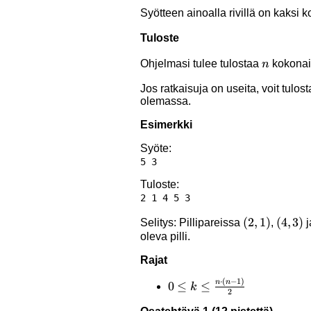
Syötteen ainoalla rivillä on kaksi
Tuloste
n
Ohjelmasi tulee tulostaa
kokonais
n
Jos ratkaisuja on useita, voit tulos
olemassa.
Esimerkki
Syöte:
Tuloste:
(2,1)
(
2
,
1
)
(4,3)
(
4
,
3
)
Selitys: Pillipareissa
,
j
oleva pilli.
Rajat
⋅
(
−
1
)
n
n
0 \le k \le
0
≤
≤
k
2
\frac{n\cdot(n-