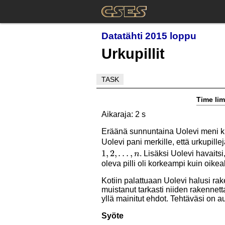
Datatähti 2015 loppu
Urkupillit
TASK
Time lim
Aikaraja: 2 s
Eräänä sunnuntaina Uolevi meni ki
Uolevi pani merkille, että urkupillej
1
,
2
,
…
,
. Lisäksi Uolevi havaitsi
n
oleva pilli oli korkeampi kuin oikeall
Kotiin palattuaan Uolevi halusi rak
muistanut tarkasti niiden rakennetta
yllä mainitut ehdot. Tehtäväsi on a
Syöte