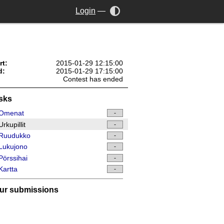
Login
—
rt:
2015-01-29 12:15:00
d:
2015-01-29 17:15:00
Contest has ended
sks
Omenat
-
rkupillit
-
Ruudukko
-
Lukujono
-
örssihai
-
artta
-
ur submissions