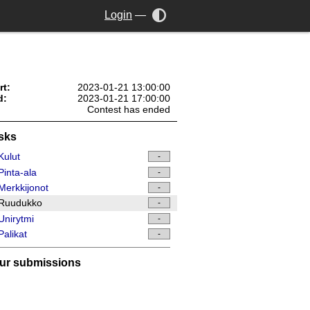
Login
—
rt:
2023-01-21 13:00:00
d:
2023-01-21 17:00:00
Contest has ended
sks
Kulut
-
inta-ala
-
erkkijonot
-
Ruudukko
-
nirytmi
-
alikat
-
ur submissions