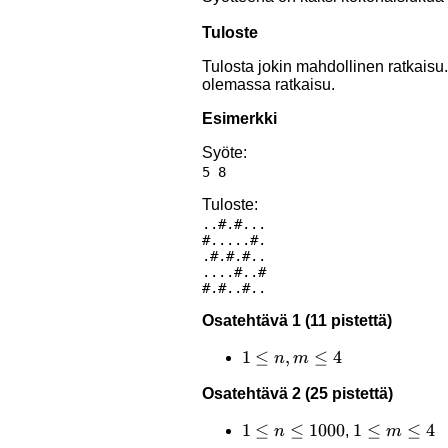
Tuloste
Tulosta jokin mahdollinen ratkaisu. 
olemassa ratkaisu.
Esimerkki
Syöte:
Tuloste:
..#.#...

#.....#.

.#.#.#..

....#..#

Osatehtävä 1 (11 pistettä)
1\le
1
≤
,
≤
4
n
m
n,m\le4
Osatehtävä 2 (25 pistettä)
1\le
1
≤
≤
1000
1\le
1
≤
≤
4
,
n
m