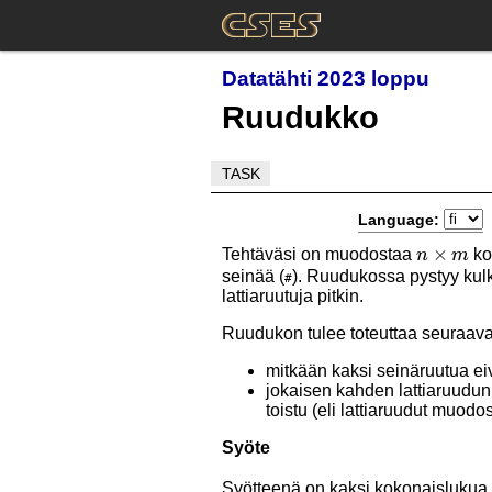
Datatähti 2023 loppu
Ruudukko
TASK
Language:
n\times
×
Tehtäväsi on muodostaa
ko
n
m
seinää (
). Ruudukossa pystyy kulk
m
#
lattiaruutuja pitkin.
Ruudukon tulee toteuttaa seuraava
mitkään kaksi seinäruutua ei
jokaisen kahden lattiaruudun v
toistu (eli lattiaruudut muodo
Syöte
Syötteenä on kaksi kokonaislukua