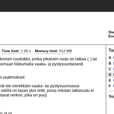
Sta
En
Ta
Time limit:
1.00 s
Memory limit:
512 MB
A
koinen ruudukko, jonka jokainen ruutu on lattiaa (
) tai
.
B
P
emaan liikkumalla vaaka- ja pystysuuntaisesti
C
M
D
t vaatimukset:
E
U
vät ole vierekkäin vaaka- tai pystysuunnassa
F
P
älillä on tasan yksi reitti, jossa mikään lattiaruutu ei
stavat verkon, joka on puu)
Yo
n
m
ja
.
n
m