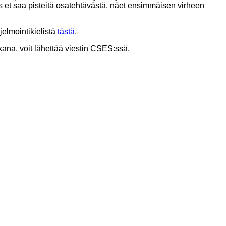
os et saa pisteitä osatehtävästä, näet ensimmäisen virheen
jelmointikielistä
tästä
.
ikana, voit lähettää viestin CSES:ssä.