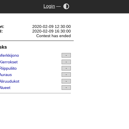
Login
—
rt:
2020-02-09 12:30:00
d:
2020-02-09 16:30:00
Contest has ended
sks
Merkkijono
-
ierrokset
-
iippuliito
-
Auraus
-
liruudukot
-
lueet
-