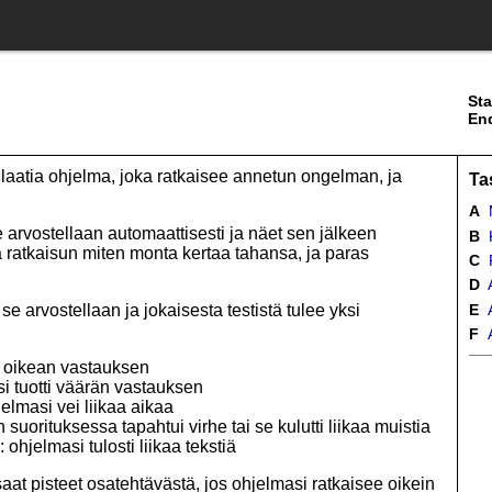
Sta
En
laatia ohjelma, joka ratkaisee annetun ongelman, ja
Ta
A
 arvostellaan automaattisesti ja näet sen jälkeen
B
K
 ratkaisun miten monta kertaa tahansa, ja paras
C
R
D
E
A
se arvostellaan ja jokaisesta testistä tulee yksi
F
A
 oikean vastauksen
uotti väärän vastauksen
masi vei liikaa aikaa
ituksessa tapahtui virhe tai se kulutti liikaa muistia
elmasi tulosti liikaa tekstiä
saat pisteet osatehtävästä, jos ohjelmasi ratkaisee oikein