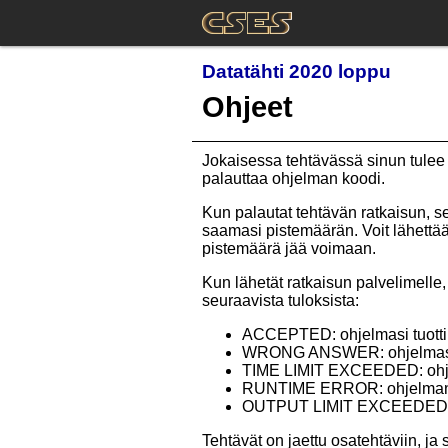
Datatähti 2020 loppu
Ohjeet
Jokaisessa tehtävässä sinun tulee 
palauttaa ohjelman koodi.
Kun palautat tehtävän ratkaisun, se
saamasi pistemäärän. Voit lähettää
pistemäärä jää voimaan.
Kun lähetät ratkaisun palvelimelle, 
seuraavista tuloksista:
ACCEPTED: ohjelmasi tuotti
WRONG ANSWER: ohjelmasi t
TIME LIMIT EXCEEDED: ohjel
RUNTIME ERROR: ohjelman suor
OUTPUT LIMIT EXCEEDED: ohj
Tehtävät on jaettu osatehtäviin, ja 